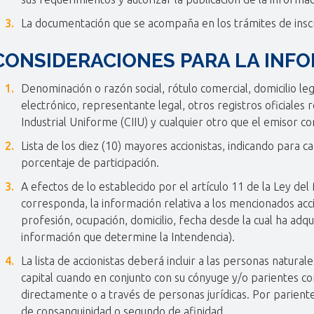
La documentación que se acompaña en los trámites de inscri
CONSIDERACIONES PARA LA INF
Denominación o razón social, rótulo comercial, domicilio leg
electrónico, representante legal, otros registros oficiales 
Industrial Uniforme (CIIU) y cualquier otro que el emisor co
Lista de los diez (10) mayores accionistas, indicando para c
porcentaje de participación.
A efectos de lo establecido por el artículo 11 de la Ley d
corresponda, la información relativa a los mencionados acc
profesión, ocupación, domicilio, fecha desde la cual ha adqu
información que determine la Intendencia).
La lista de accionistas deberá incluir a las personas natur
capital cuando en conjunto con su cónyuge y/o parientes co
directamente o a través de personas jurídicas. Por parient
de consanguinidad o segundo de afinidad.