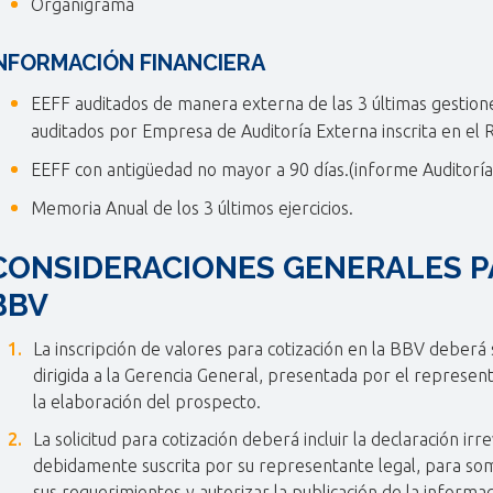
Organigrama
NFORMACIÓN FINANCIERA
EEFF auditados de manera externa de las 3 últimas gestione
auditados por Empresa de Auditoría Externa inscrita en el 
EEFF con antigüedad no mayor a 90 días.(informe Auditoría
Memoria Anual de los 3 últimos ejercicios.
CONSIDERACIONES GENERALES PA
BBV
La inscripción de valores para cotización en la BBV deberá s
dirigida a la Gerencia General, presentada por el represent
la elaboración del prospecto.
La solicitud para cotización deberá incluir la declaración ir
debidamente suscrita por su representante legal, para som
sus requerimientos y autorizar la publicación de la informa