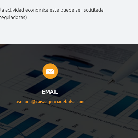
 actividad económica este puede ser solicitada
 reguladoras)
EMAIL
asesoria@caisaagenciadebolsa.com