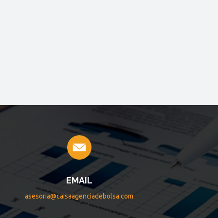
EMAIL
asesoria@caisaagenciadebolsa.com