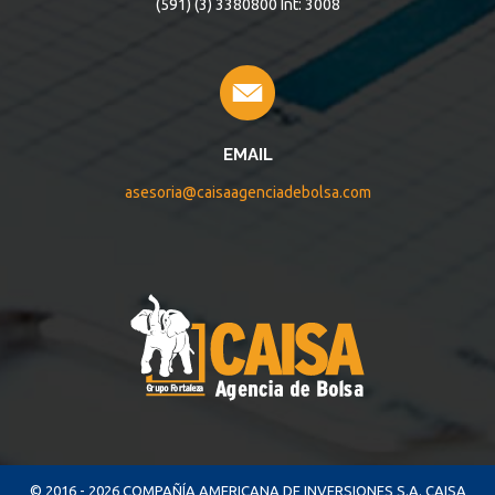
(591) (3) 3380800 Int: 3008
EMAIL
asesoria@caisaagenciadebolsa.com
© 2016 - 2026 COMPAÑÍA AMERICANA DE INVERSIONES S.A. CAISA