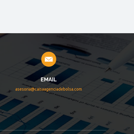
EMAIL
asesoria@caisaagenciadebolsa.com